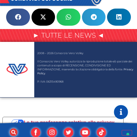
► TUTTE LE NEWS ◄
2008 – 2026 Consorzio Vero Volley
Il Consorzio Vero Volley autorizza la riproduzione totale e/o parziale dei
contenuti a scopo di RECENSIONE, CONDIVISIONE ED
INFORMAZIONE, inserendo la citazione obbligatoria della fonte.
Privacy
Policy
.
P. IVA: 06315490968
Le tue preferenze relative alla privacy
Informativa sulla raccolta