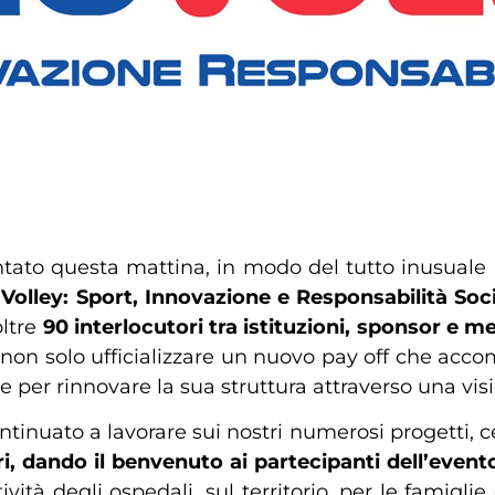
ntato questa mattina, in modo del tutto inusuale 
Volley: Sport, Innovazione e Responsabilità Soc
oltre
90 interlocutori tra istituzioni, sponsor e m
non solo ufficializzare un nuovo pay off che acco
per rinnovare la sua struttura attraverso una visi
inuato a lavorare sui nostri numerosi progetti, c
i, dando il benvenuto ai partecipanti dell’event
ività degli ospedali, sul territorio, per le famigl