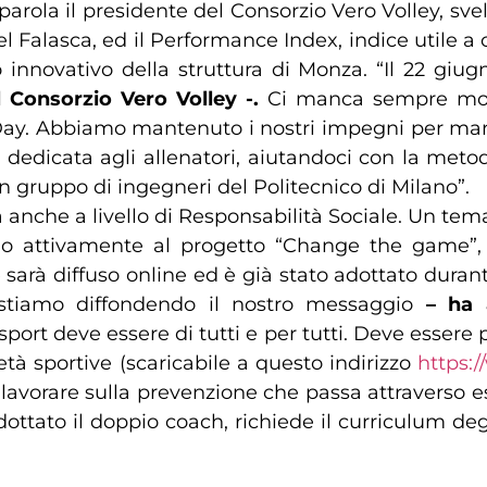
 parola il presidente del Consorzio Vero Volley, sv
alasca, ed il Performance Index, indice utile a ca
 innovativo della struttura di Monza. “Il 22 giugn
l Consorzio Vero Volley -.
Ci manca sempre molt
Day. Abbiamo mantenuto i nostri impegni per man
dedicata agli allenatori, aiutandoci con la metodo
un gruppo di ingegneri del Politecnico di Milano”.
cita anche a livello di Responsabilità Sociale. Un t
do attivamente al progetto “Change the game”, 
 sarà diffuso online ed è già stato adottato durant
 stiamo diffondendo il nostro messaggio
– ha 
port deve essere di tutti e per tutti. Deve essere 
à sportive (scaricabile a questo indirizzo
https:
lavorare sulla prevenzione che passa attraverso es
dottato il doppio coach, richiede il curriculum degl