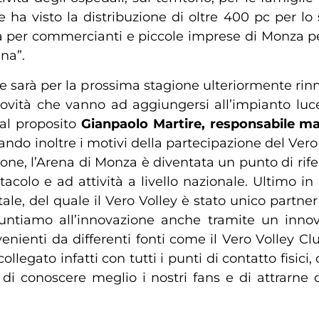
 ha visto la distribuzione di oltre 400 pc per lo
va per commercianti e piccole imprese di Monza per
ena”.
he sarà per la prossima stagione ulteriormente ri
ovità che vanno ad aggiungersi all’impianto luce, 
tal proposito
Gianpaolo Martire, responsabile ma
ndo inoltre i motivi della partecipazione del Vero
tione, l’Arena di Monza è diventata un punto di ri
tacolo e ad attività a livello nazionale. Ultimo 
itale, del quale il Vero Volley è stato unico partner
untiamo all’innovazione anche tramite un innova
ienti da differenti fonti come il Vero Volley Club,
ollegato infatti con tutti i punti di contatto fisici, 
vo di conoscere meglio i nostri fans e di attrarne 