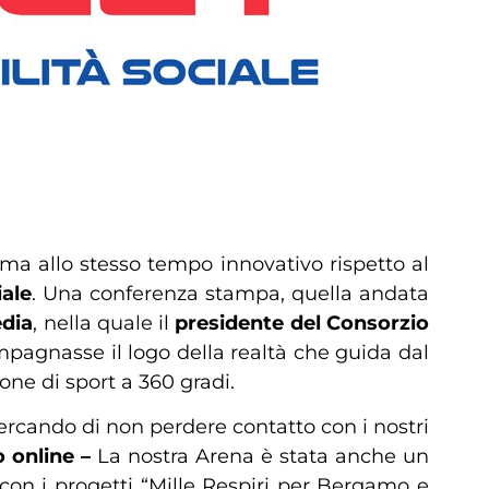
ma allo stesso tempo innovativo rispetto al
iale
. Una conferenza stampa, quella andata
edia
, nella quale il
presidente del Consorzio
mpagnasse il logo della realtà che guida dal
one di sport a 360 gradi.
ercando di non perdere contatto con i nostri
o online –
La nostra Arena è stata anche un
ie con i progetti “Mille Respiri per Bergamo e