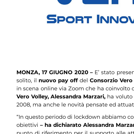
MONZA, 17 GIUGNO 2020 –
E’ stato prese
solito, il
nuovo pay off
del
Consorzio Vero 
in scena online via Zoom che ha coinvolto 
Vero Volley, Alessandra Marzari,
ha voluto 
2008, ma anche le novità pensate ed attuate 
“In questo periodo di lockdown abbiamo cont
obiettivi
– ha dichiarato Alessandra Marzar
punto di riferimento per il supporto alle att