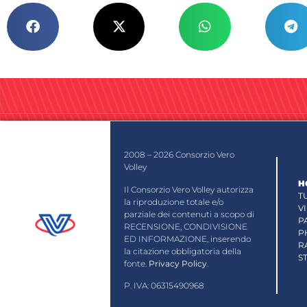
2008 – 2026 Consorzio Vero
Volley
H
Il Consorzio Vero Volley autorizza
T
la riproduzione totale e/o
V
parziale dei contenuti a scopo di
P
RECENSIONE, CONDIVISIONE
P
ED INFORMAZIONE, inserendo
R
la citazione obbligatoria della
S
fonte.
Privacy Policy
.
P. IVA: 06315490968