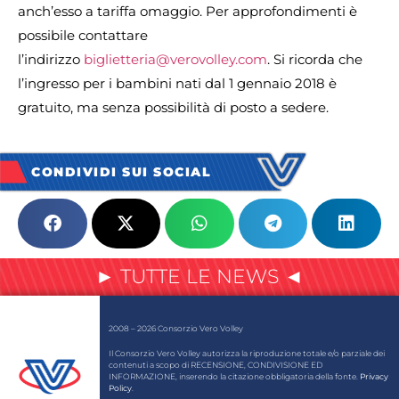
anch’esso a tariffa omaggio. Per approfondimenti è
possibile contattare
l’indirizzo
biglietteria@verovolley.com
. Si ricorda che
l’ingresso per i bambini nati dal 1 gennaio 2018 è
gratuito, ma senza possibilità di posto a sedere.
CONDIVIDI SUI SOCIAL
► TUTTE LE NEWS ◄
2008 – 2026 Consorzio Vero Volley
Il Consorzio Vero Volley autorizza la riproduzione totale e/o parziale dei
contenuti a scopo di RECENSIONE, CONDIVISIONE ED
INFORMAZIONE, inserendo la citazione obbligatoria della fonte.
Privacy
Policy
.