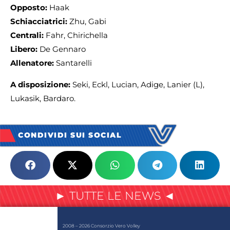
Opposto:
Haak
Schiacciatrici:
Zhu, Gabi
Centrali:
Fahr, Chirichella
Libero:
De Gennaro
Allenatore:
Santarelli
A disposizione:
Seki, Eckl, Lucian, Adige, Lanier (L),
Lukasik, Bardaro.
CONDIVIDI SUI SOCIAL
► TUTTE LE NEWS ◄
2008 – 2026 Consorzio Vero Volley