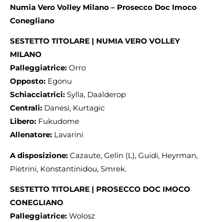
Numia Vero Volley Milano – Prosecco Doc Imoco
Conegliano
SESTETTO TITOLARE | NUMIA VERO VOLLEY
MILANO
Palleggiatrice:
Orro
Opposto:
Egonu
Schiacciatrici:
Sylla, Daalderop
Centrali:
Danesi, Kurtagic
Libero:
Fukudome
Allenatore:
Lavarini
A disposizione:
Cazaute, Gelin (L), Guidi, Heyrman,
Pietrini, Konstantinidou, Smrek.
SESTETTO TITOLARE | PROSECCO DOC IMOCO
CONEGLIANO
Palleggiatrice:
Wolosz