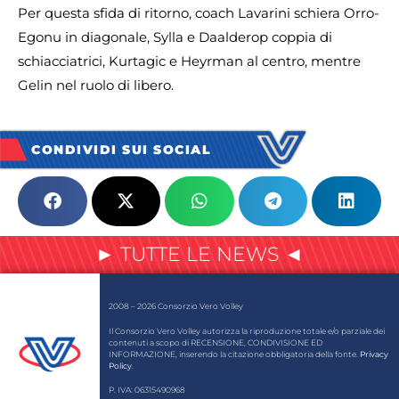
Per questa sfida di ritorno, coach Lavarini schiera Orro-
Egonu in diagonale, Sylla e Daalderop coppia di
schiacciatrici, Kurtagic e Heyrman al centro, mentre
Gelin nel ruolo di libero.
CONDIVIDI SUI SOCIAL
► TUTTE LE NEWS ◄
2008 – 2026 Consorzio Vero Volley
Il Consorzio Vero Volley autorizza la riproduzione totale e/o parziale dei
contenuti a scopo di RECENSIONE, CONDIVISIONE ED
INFORMAZIONE, inserendo la citazione obbligatoria della fonte.
Privacy
Policy
.
P. IVA: 06315490968