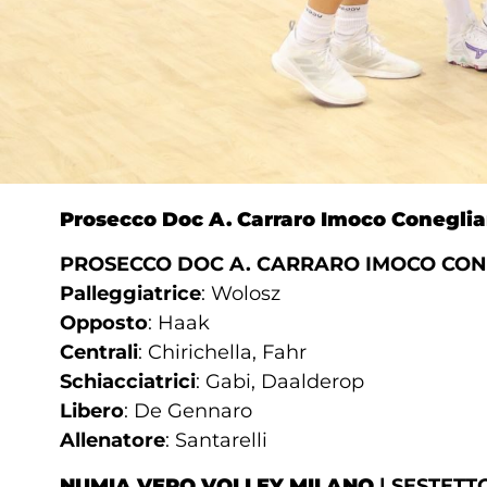
Prosecco Doc A. Carraro Imoco Coneglia
PROSECCO DOC A. CARRARO IMOCO CONE
Palleggiatrice
: Wolosz
Opposto
: Haak
Centrali
: Chirichella, Fahr
Schiacciatrici
: Gabi, Daalderop
Libero
: De Gennaro
Allenatore
: Santarelli
NUMIA VERO VOLLEY MILANO
| SESTETT