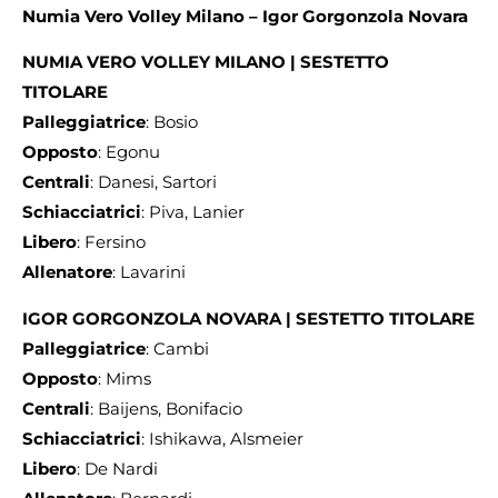
Numia Vero Volley Milano – Igor Gorgonzola Novara
NUMIA VERO VOLLEY MILANO | SESTETTO
TITOLARE
Palleggiatrice
: Bosio
Opposto
: Egonu
Centrali
: Danesi, Sartori
Schiacciatrici
: Piva, Lanier
Libero
: Fersino
Allenatore
: Lavarini
IGOR GORGONZOLA NOVARA | SESTETTO TITOLARE
Palleggiatrice
: Cambi
Opposto
: Mims
Centrali
: Baijens, Bonifacio
Schiacciatrici
: Ishikawa, Alsmeier
Libero
: De Nardi