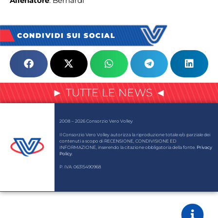
Allenatore
: Bernardi
CONDIVIDI SUI SOCIAL
► TUTTE LE NEWS ◄
2008 – 2026 Consorzio Vero Volley
Il Consorzio Vero Volley autorizza la riproduzione totale e/o parziale dei
contenuti a scopo di RECENSIONE, CONDIVISIONE ED
INFORMAZIONE, inserendo la citazione obbligatoria della fonte.
Privacy
Policy
.
P. IVA: 06315490968