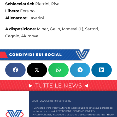
Schiacciatrici:
Pietrini, Piva
Libero:
Fersino
Allenatore:
Lavarini
A disposizione:
Miner, Gelin, Modesti (L), Sartori,
Cagnin, Akimova.
CONDIVIDI SUI SOCIAL
► TUTTE LE NEWS ◄
2008 – 2026 Consorzio Vero Volley
Il Consorzio Vero Volley autorizza la riproduzione totale e/o parziale dei
contenuti a scopo di RECENSIONE, CONDIVISIONE ED
INFORMAZIONE, inserendo la citazione obbligatoria della fonte.
Privacy