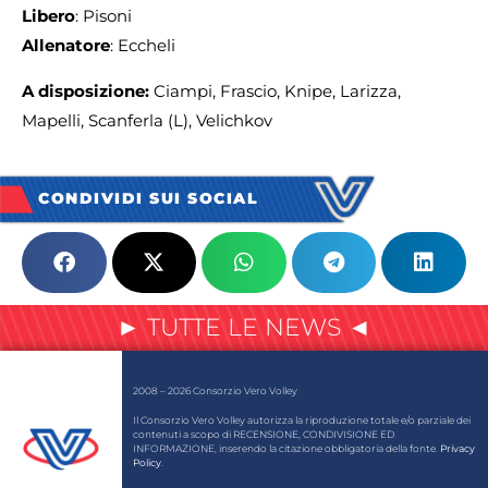
Libero
: Pisoni
Allenatore
: Eccheli
A disposizione:
Ciampi, Frascio, Knipe, Larizza,
Mapelli, Scanferla (L), Velichkov
CONDIVIDI SUI SOCIAL
► TUTTE LE NEWS ◄
2008 – 2026 Consorzio Vero Volley
Il Consorzio Vero Volley autorizza la riproduzione totale e/o parziale dei
contenuti a scopo di RECENSIONE, CONDIVISIONE ED
INFORMAZIONE, inserendo la citazione obbligatoria della fonte.
Privacy
Policy
.