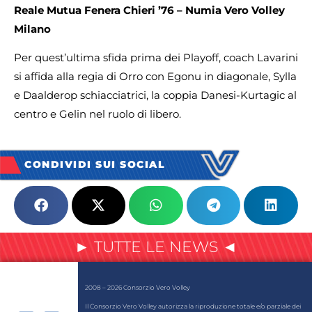
Reale Mutua Fenera Chieri ’76 – Numia Vero Volley
Milano
Per quest’ultima sfida prima dei Playoff, coach Lavarini
si affida alla regia di Orro con Egonu in diagonale, Sylla
e Daalderop schiacciatrici, la coppia Danesi-Kurtagic al
centro e Gelin nel ruolo di libero.
CONDIVIDI SUI SOCIAL
► TUTTE LE NEWS ◄
2008 – 2026 Consorzio Vero Volley
Il Consorzio Vero Volley autorizza la riproduzione totale e/o parziale dei