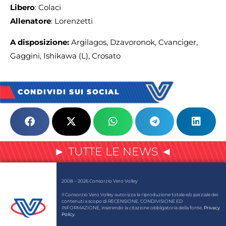
Libero
: Colaci
Allenatore
: Lorenzetti
A disposizione:
Argilagos, Dzavoronok, Cvanciger,
Gaggini, Ishikawa (L), Crosato
CONDIVIDI SUI SOCIAL
► TUTTE LE NEWS ◄
2008 – 2026 Consorzio Vero Volley
Il Consorzio Vero Volley autorizza la riproduzione totale e/o parziale dei
contenuti a scopo di RECENSIONE, CONDIVISIONE ED
INFORMAZIONE, inserendo la citazione obbligatoria della fonte.
Privacy
Policy
.