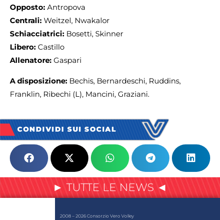
Opposto:
Antropova
Centrali:
Weitzel, Nwakalor
Schiacciatrici:
Bosetti, Skinner
Libero:
Castillo
Allenatore:
Gaspari
A disposizione:
Bechis, Bernardeschi, Ruddins,
Franklin, Ribechi (L), Mancini, Graziani.
CONDIVIDI SUI SOCIAL
► TUTTE LE NEWS ◄
2008 – 2026 Consorzio Vero Volley