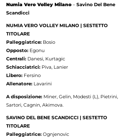
Numia Vero Volley Milano
–
Savino Del Bene
Scandicci
NUMIA VERO VOLLEY MILANO | SESTETTO
TITOLARE
Palleggiatrice:
Bosio
Opposto:
Egonu
Centrali:
Danesi, Kurtagic
Schiacciatrici:
Piva, Lanier
Libero:
Fersino
Allenatore:
Lavarini
A disposizione:
Miner, Gelin, Modesti (L), Pietrini,
Sartori, Cagnin, Akimova.
SAVINO DEL BENE SCANDICCI | SESTETTO
TITOLARE
Palleggiatrice:
Ognjenovic