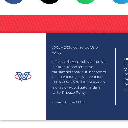
2008 – 2026 Consorzio Vero
Volley
H
Il Consorzio Vero Volley autorizza
T
la riproduzione totale e/o
V
parziale dei contenuti a scopo di
P
RECENSIONE, CONDIVISIONE
P
ED INFORMAZIONE, inserendo
R
la citazione obbligatoria della
S
fonte.
Privacy Policy
.
P. IVA: 06315490968