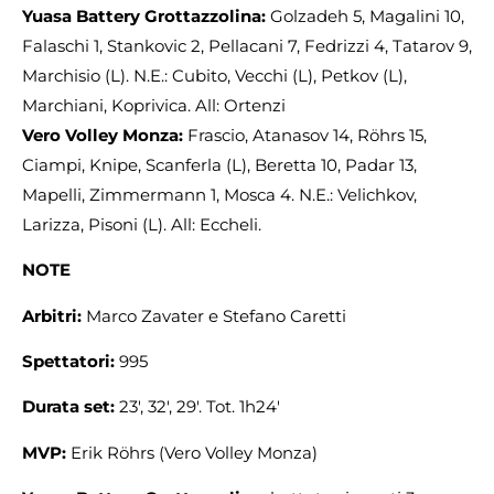
Yuasa Battery Grottazzolina:
Golzadeh 5, Magalini 10,
Falaschi 1, Stankovic 2, Pellacani 7, Fedrizzi 4, Tatarov 9,
Marchisio (L). N.E.: Cubito, Vecchi (L), Petkov (L),
Marchiani, Koprivica. All: Ortenzi
Vero Volley Monza:
Frascio, Atanasov 14, Röhrs 15,
Ciampi, Knipe, Scanferla (L), Beretta 10, Padar 13,
Mapelli, Zimmermann 1, Mosca 4. N.E.: Velichkov,
Larizza, Pisoni (L). All: Eccheli.
NOTE
Arbitri:
Marco Zavater e Stefano Caretti
Spettatori:
995
Durata set:
23′, 32′, 29′. Tot. 1h24′
MVP:
Erik Röhrs (Vero Volley Monza)