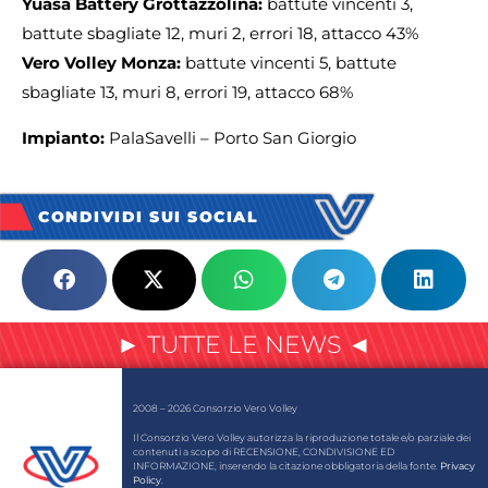
Yuasa Battery Grottazzolina:
battute vincenti 3,
battute sbagliate 12, muri 2, errori 18, attacco 43%
Vero Volley Monza:
battute vincenti 5, battute
sbagliate 13, muri 8, errori 19, attacco 68%
Impianto:
PalaSavelli – Porto San Giorgio
CONDIVIDI SUI SOCIAL
► TUTTE LE NEWS ◄
2008 – 2026 Consorzio Vero Volley
Il Consorzio Vero Volley autorizza la riproduzione totale e/o parziale dei
contenuti a scopo di RECENSIONE, CONDIVISIONE ED
INFORMAZIONE, inserendo la citazione obbligatoria della fonte.
Privacy
Policy
.