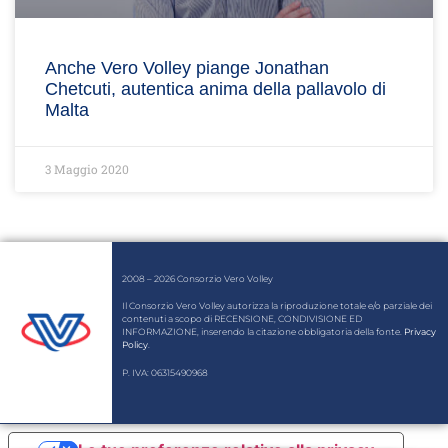
Anche Vero Volley piange Jonathan
Chetcuti, autentica anima della pallavolo di
Malta
3 Maggio 2020
2008 – 2026 Consorzio Vero Volley
Il Consorzio Vero Volley autorizza la riproduzione totale e/o parziale dei
contenuti a scopo di RECENSIONE, CONDIVISIONE ED
INFORMAZIONE, inserendo la citazione obbligatoria della fonte.
Privacy
Policy
.
P. IVA: 06315490968