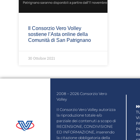
Il Consorzio Vero Volley
sostiene l’Asta online della
Comunità di San Patrignano
30 Ottobre 2021
2008 – 2026 Consorzio Vero
Volley
H
Il Consorzio Vero Volley autorizza
T
la riproduzione totale e/o
V
parziale dei contenuti a scopo di
P
RECENSIONE, CONDIVISIONE
P
ED INFORMAZIONE, inserendo
R
la citazione obbligatoria della