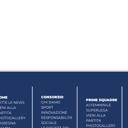
CONSORZIO
OME
PRIME SQUADRE
CHI SIAMO
UTTE LE NEWS
A1 FEMMINILE
SPORT
IENI ALLA
SUPERLEGA
INNOVAZIONE
ARTITA
VIENI ALLA
RESPONSABILITÀ
HOTOGALLERY
PARTITA
SOCIALE
ASSEGNA
PHOTOGALLERY
LE SOCIETÀ DEL