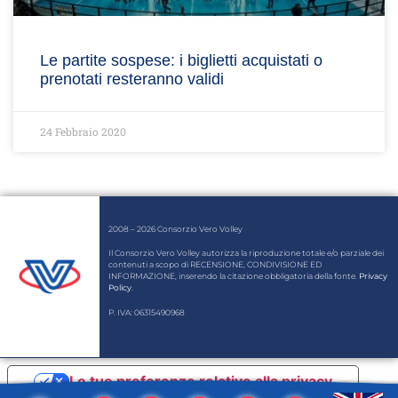
Le partite sospese: i biglietti acquistati o
prenotati resteranno validi
24 Febbraio 2020
2008 – 2026 Consorzio Vero Volley
Il Consorzio Vero Volley autorizza la riproduzione totale e/o parziale dei
contenuti a scopo di RECENSIONE, CONDIVISIONE ED
INFORMAZIONE, inserendo la citazione obbligatoria della fonte.
Privacy
Policy
.
P. IVA: 06315490968
Le tue preferenze relative alla privacy