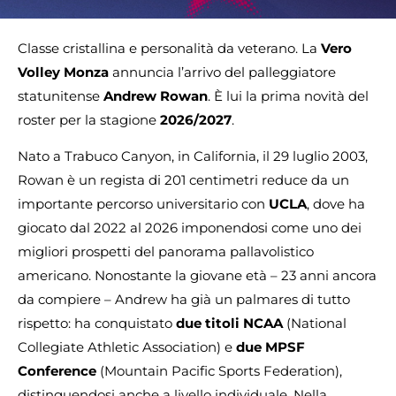
Classe cristallina e personalità da veterano. La
Vero
Volley Monza
annuncia l’arrivo del palleggiatore
statunitense
Andrew Rowan
. È lui la prima novità del
roster per la stagione
2026/2027
.
Nato a Trabuco Canyon, in California, il 29 luglio 2003,
Rowan è un regista di 201 centimetri reduce da un
importante percorso universitario con
UCLA
, dove ha
giocato dal 2022 al 2026 imponendosi come uno dei
migliori prospetti del panorama pallavolistico
americano. Nonostante la giovane età – 23 anni ancora
da compiere – Andrew ha già un palmares di tutto
rispetto: ha conquistato
due titoli NCAA
(National
Collegiate Athletic Association) e
due MPSF
Conference
(Mountain Pacific Sports Federation),
distinguendosi anche a livello individuale. Nella