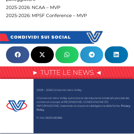
2025-2026: NCAA – MVP
2025-2026: MPSF Conference – MVP
CONDIVIDI SUI SOCIAL
► TUTTE LE NEWS ◄
2008 – 2026 Consorzio Vero Volley
Il Consorzio Vero Volley autorizza la riproduzione totale e/o parziale dei
contenuti a scopo di RECENSIONE, CONDIVISIONE ED
INFORMAZIONE, inserendo la citazione obbligatoria della fonte.
Privacy
Policy
.
P. IVA: 06315490968