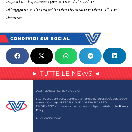
opportunità, spesso generate dal nostro
atteggiamento rispetto alle diversità e alle culture
diverse.
CONDIVIDI SUI SOCIAL
► TUTTE LE NEWS ◄
2008 – 2026 Consorzio Vero Volley
Il Consorzio Vero Volley autorizza la riproduzione totale e/o parziale dei
contenuti a scopo di RECENSIONE, CONDIVISIONE ED
INFORMAZIONE, inserendo la citazione obbligatoria della fonte.
Privacy
Policy
.
P. IVA: 06315490968