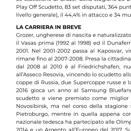
Play Off Scudetto, 83 set disputati, 364 punt
livello generale), il 44,4% in attacco e 34 m
LA CARRIERA IN BREVE
Grozer, ungherese di nascita e naturalizzato
il Vasas prima (1992 al 1998) ed il Dunafe
2001. Nel 2001-2002 passa al Kaposvar, vi
rimane fino al 2007-2008. Presa la cittadinan
dal 2008 al 2010 è al Friedrichshafen, n
all’Asseco Resovia, vincendo lo scudetto al
coppe di Russia, due Supercoppe russe e l
2016 gioca un anno al Samsung Bluefangs
scudetto e viene premiato come miglior o
Novosibirsk, ma nel corso della stagione 
Pietroburgo, mentre in quella appena conc
nazionale tedesca ha partecipato alle Olim
2014 e un Argento all’Europeo del 2017. Su