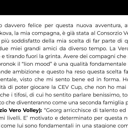
o davvero felice per questa nuova avventura,
kova, la mia compagna, è già stata al Consorzio Ver
più soddisfatto della mia scelta di far parte di 
due miei grandi amici da diverso tempo. La Vero
 tirando fuori la grinta. Avere dei compagni ch
onok il “lion mood” è una qualità fondamentale 
rande ambizione e questo ha reso questa scelta f
mentale, visto che mi sento bene ed in forma. H
icità di poter giocare la CEV Cup, che non ho mai 
he i tifosi, di cui ho sentito parlare benissimo, to
erto che diventeranno come una seconda famiglia 
zio Vero Volley):
“Georg arricchisce di talento ed
simi livelli. E’ motivato e determinato per questa
eti come lui sono fondamentali in una stagione come