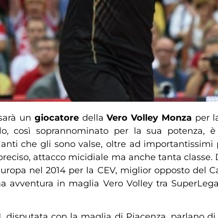
sarà un
giocatore
della
Vero Volley Monza
per 
o, così soprannominato per la sua potenza, è
ianti che gli sono valse, oltre ad importantissimi 
 preciso, attacco micidiale ma anche tanta classe. 
d’Europa nel 2014 per la CEV, miglior opposto del 
ima avventura in maglia Vero Volley tra SuperL
21, disputata con la maglia di Piacenza, parlano d