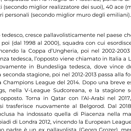
i (secondo miglior realizzatore dei suoi), 40 ace (
uri personali (secondo miglior muro degli emiliani).
 tedesco, cresce pallavolisticamente nel paese che 
rr poi (dal 1998 al 2000), squadra con cui esordi
ncendo la Coppa d’Ungheria, poi nel 2002-2003 
za tedesca, l’opposto viene chiamato in Italia a Lo
uovamente in Bundesliga tedesca, dove vince due
la seconda stagione, poi nel 2012-2013 passa alla 
a Champions League del 2014. Dopo una breve espe
, nella V-League Sudcoreana, e la stagione s
pposto. Torna in Qatar con l’Al-Arabi nel 2017
si trasferisce nuovamente al Belgorod. Dal 201
lusa ha indossato quella di Piacenza nella mas
piadi di Londra 2012, vincendo la European League
o padre è un ex pallavolista (Georg Grozer), ment