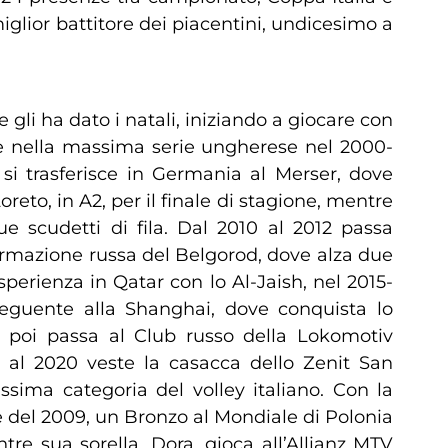
miglior battitore dei piacentini, undicesimo a
gli ha dato i natali, iniziando a giocare con
sce nella massima serie ungherese nel 2000-
si trasferisce in Germania al Merser, dove
reto, in A2, per il finale di stagione, mentre
 scudetti di fila. Dal 2010 al 2012 passa
formazione russa del Belgorod, dove alza due
rienza in Qatar con lo Al-Jaish, nel 2015-
eguente alla Shanghai, dove conquista lo
, poi passa al Club russo della Lokomotiv
8 al 2020 veste la casacca dello Zenit San
sima categoria del volley italiano. Con la
 del 2009, un Bronzo al Mondiale di Polonia
re sua sorella, Dora, gioca all’Allianz MTV