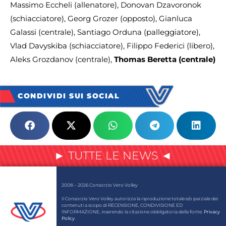
Massimo Eccheli (allenatore), Donovan Dzavoronok
(schiacciatore), Georg Grozer (opposto), Gianluca
Galassi (centrale), Santiago Orduna (palleggiatore),
Vlad Davyskiba (schiacciatore), Filippo Federici (libero),
Aleks Grozdanov (centrale),
Thomas Beretta (centrale)
CONDIVIDI SUI SOCIAL
► TUTTE LE NEWS ◄
2008 – 2026 Consorzio Vero Volley
Il Consorzio Vero Volley autorizza la riproduzione totale e/o parziale dei
contenuti a scopo di RECENSIONE, CONDIVISIONE ED
INFORMAZIONE, inserendo la citazione obbligatoria della fonte.
Privacy
Policy
.