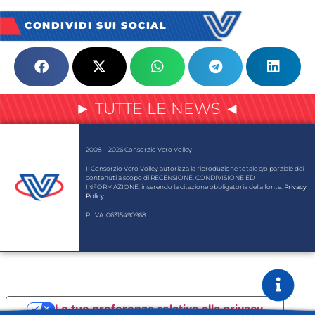
CONDIVIDI SUI SOCIAL
► TUTTE LE NEWS ◄
2008 – 2026 Consorzio Vero Volley
Il Consorzio Vero Volley autorizza la riproduzione totale e/o parziale dei
contenuti a scopo di RECENSIONE, CONDIVISIONE ED
INFORMAZIONE, inserendo la citazione obbligatoria della fonte.
Privacy
Policy
.
P. IVA: 06315490968
Le tue preferenze relative alla privacy