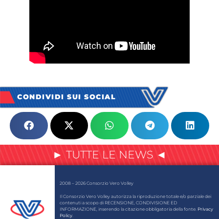
CONDIVIDI SUI SOCIAL
► TUTTE LE NEWS ◄
2008 – 2026 Consorzio Vero Volley
Il Consorzio Vero Volley autorizza la riproduzione totale e/o parziale dei
contenuti a scopo di RECENSIONE, CONDIVISIONE ED
INFORMAZIONE, inserendo la citazione obbligatoria della fonte.
Privacy
Policy
.