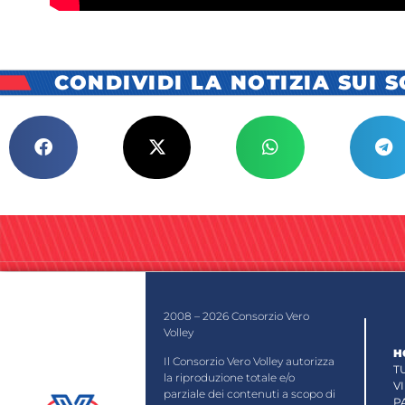
CONDIVIDI LA NOTIZIA SUI 
2008 – 2026 Consorzio Vero
Volley
H
Il Consorzio Vero Volley autorizza
T
la riproduzione totale e/o
V
parziale dei contenuti a scopo di
P