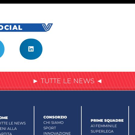
SOCIAL
► TUTTE LE NEWS ◄
CONSORZIO
OME
PRIME SQUADRE
CHI SIAMO
UTTE LE NEWS
A1 FEMMINILE
SPORT
IENI ALLA
SUPERLEGA
INNOVAZIONE
ARTITA