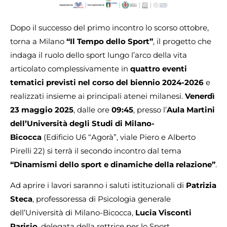
Dopo il successo del primo incontro lo scorso ottobre,
torna a Milano
“Il Tempo dello Sport”
, il progetto che
indaga il ruolo dello sport lungo l’arco della vita
articolato complessivamente in
quattro eventi
tematici previsti nel corso del biennio 2024-2026
e
realizzati insieme ai principali atenei milanesi.
Venerdì
23 maggio 2025
, dalle ore
09:45
, presso l’
Aula Martini
dell’Università degli Studi di Milano-
Bicocca
(Edificio U6 “Agorà”, viale Piero e Alberto
Pirelli 22) si terrà il secondo incontro dal tema
“Dinamismi dello sport e dinamiche della relazione”
.
Ad aprire i lavori saranno i saluti istituzionali di
Patrizia
Steca
, professoressa di Psicologia generale
dell’Università di Milano-Bicocca,
Lucia Visconti
Parisio
, delegata della rettrice per lo Sport