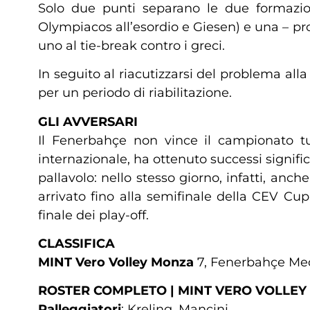
Solo due punti separano le due formazion
Olympiacos all’esordio e Giesen) e una – pro
uno al tie-break contro i greci.
In seguito al riacutizzarsi del problema all
per un periodo di riabilitazione.
GLI AVVERSARI
Il Fenerbahçe non vince il campionato 
internazionale, ha ottenuto successi signif
pallavolo: nello stesso giorno, infatti, an
arrivato fino alla semifinale della CEV Cu
finale dei play-off.
CLASSIFICA
MINT Vero Volley Monza
7, Fenerbahçe Medi
ROSTER COMPLETO | MINT VERO VOLLE
Palleggiatori
: Kreling, Mancini