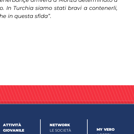
o. In Turchia siamo stati bravi a contenerli,
e in questa sfida”
.
ATTIVITÀ
NETWORK
MY VERO
GIOVANILE
LE SOCIETÀ