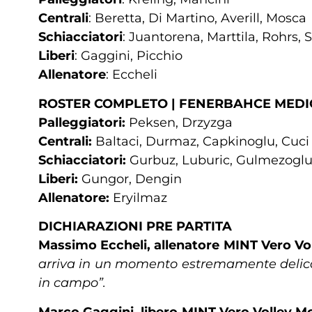
Centrali
: Beretta, Di Martino, Averill, Mosca
Schiacciatori
: Juantorena, Marttila, Rohrs, 
Liberi
: Gaggini, Picchio
Allenatore
: Eccheli
ROSTER COMPLETO | FENERBAHCE MEDI
Palleggiatori:
Peksen, Drzyzga
Centrali:
Baltaci, Durmaz, Capkinoglu, Cuci
Schiacciatori:
Gurbuz, Luburic, Gulmezoglu,
Liberi:
Gungor, Dengin
Allenatore:
Eryilmaz
DICHIARAZIONI PRE PARTITA
Massimo Eccheli, allenatore MINT Vero V
arriva in un momento estremamente delicato
in campo”.
Marco Gaggini, libero MINT Vero Volley M