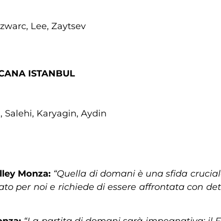
Szwarc, Lee, Zaytsev
CANA ISTANBUL
 Salehi, Karyagin, Aydin
olley Monza:
“Quella di domani è una sfida crucial
 per noi e richiede di essere affrontata con det
onza:
“La partita di domani sarà impegnativa: il