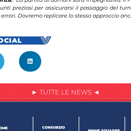
nti preziosi per assicurarsi il passaggio del turn
rori. Dovremo replicare lo stesso approccio anch
SOCIAL
► TUTTE LE NEWS ◄
CONSORZIO
OME
PRIME SQUADRE