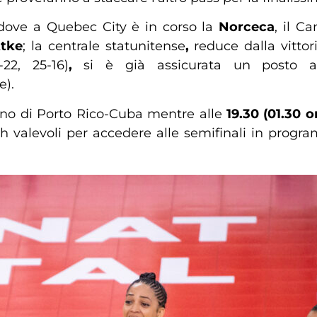
dove a Quebec City è in corso la
Norceca
, il C
tke
; la centrale statunitense
,
reduce dalla vitto
22, 25-16)
,
si è già assicurata un posto 
e).
urno di Porto Rico-Cuba mentre alle
19.30 (01.30 o
 valevoli per accedere alle semifinali in progr