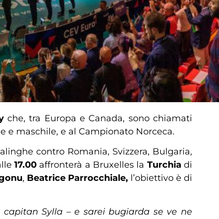
ey
che, tra Europa e Canada, sono chiamati
le e maschile, e al Campionato Norceca.
asalinghe contro Romania, Svizzera, Bulgaria,
alle
17.00
affronterà a Bruxelles la
Turchia
di
Egonu
,
Beatrice Parrocchiale,
l’obiettivo è di
 capitan Sylla – e sarei bugiarda se ve ne