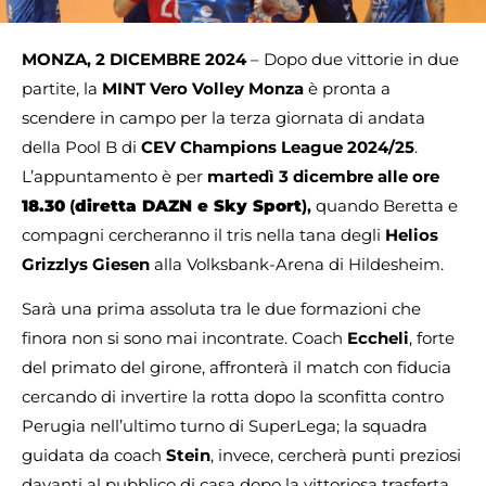
MONZA, 2 DICEMBRE 2024
– Dopo due vittorie in due
partite, la
MINT Vero Volley Monza
è pronta a
scendere in campo per la terza giornata di andata
della Pool B di
CEV Champions League 2024/25
.
L’appuntamento è per
martedì 3 dicembre alle ore
18.30
(
diretta DAZN e Sky Sport
),
quando Beretta e
compagni cercheranno il tris nella tana degli
Helios
Grizzlys Giesen
alla Volksbank-Arena di Hildesheim.
Sarà una prima assoluta tra le due formazioni che
finora non si sono mai incontrate. Coach
Eccheli
, forte
del primato del girone, affronterà il match con fiducia
cercando di invertire la rotta dopo la sconfitta contro
Perugia nell’ultimo turno di SuperLega; la squadra
guidata da coach
Stein
,
invece, cercherà punti preziosi
davanti al pubblico di casa dopo la vittoriosa trasferta