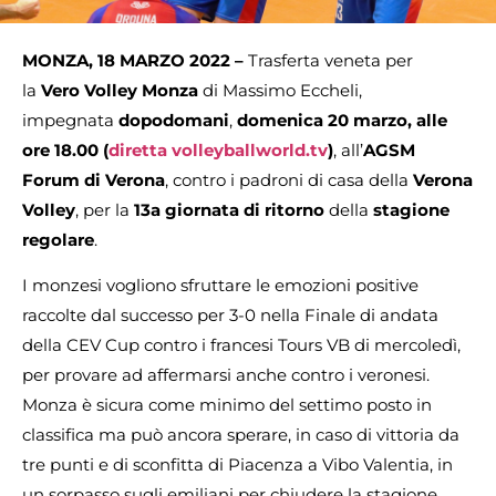
MONZA, 18 MARZO 2022 –
Trasferta veneta per
la
Vero Volley Monza
di Massimo Eccheli,
impegnata
dopodomani
,
domenica 20 marzo, alle
ore 18.00
(
diretta volleyballworld.tv
)
, all’
AGSM
Forum di Verona
, contro i padroni di casa della
Verona
Volley
, per la
13a giornata di ritorno
della
stagione
regolare
.
I monzesi vogliono sfruttare le emozioni positive
raccolte dal successo per 3-0 nella Finale di andata
della CEV Cup contro i francesi Tours VB di mercoledì,
per provare ad affermarsi anche contro i veronesi.
Monza è sicura come minimo del settimo posto in
classifica ma può ancora sperare, in caso di vittoria da
tre punti e di sconfitta di Piacenza a Vibo Valentia, in
un sorpasso sugli emiliani per chiudere la stagione