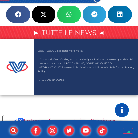
► TUTTE LE NEWS ◄
2008 – 2026 Consorzio Vero Volley
Il Consorzio Vero Volley autorizza la riproduzione totale e/o parziale dei
contenuti a scopo di RECENSIONE, CONDIVISIONE ED
INFORMAZIONE, inserendo la citazione obbligatoria della fonte.
Privacy
Policy
.
P. IVA: 06315490968
Le tue preferenze relative alla privacy
Informativa sulla raccolta