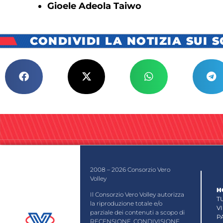
Gioele Adeola Taiwo
CONDIVIDI LA NOTIZIA SUI 
2008 – 2026 Consorzio Vero
Volley
H
Il Consorzio Vero Volley autorizza
T
la riproduzione totale e/o
V
parziale dei contenuti a scopo di
P
RECENSIONE, CONDIVISIONE