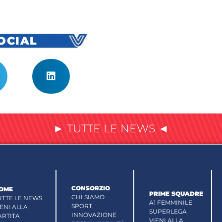
SOCIAL
► TUTTE LE NEWS ◄
CONSORZIO
OME
PRIME SQUADRE
CHI SIAMO
UTTE LE NEWS
A1 FEMMINILE
SPORT
IENI ALLA
SUPERLEGA
INNOVAZIONE
ARTITA
VIENI ALLA