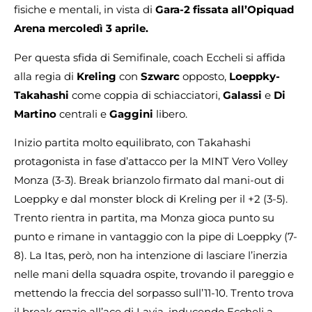
fisiche e mentali, in vista di
Gara-2 fissata all’Opiquad
Arena mercoledì 3 aprile.
Per questa sfida di Semifinale, coach Eccheli si affida
alla regia di
Kreling
con
Szwarc
opposto,
Loeppky-
Takahashi
come coppia di schiacciatori,
Galassi
e
Di
Martino
centrali e
Gaggini
libero.
Inizio partita molto equilibrato, con Takahashi
protagonista in fase d’attacco per la MINT Vero Volley
Monza (3-3). Break brianzolo firmato dal mani-out di
Loeppky e dal monster block di Kreling per il +2 (3-5).
Trento rientra in partita, ma Monza gioca punto su
punto e rimane in vantaggio con la pipe di Loeppky (7-
8). La Itas, però, non ha intenzione di lasciare l’inerzia
nelle mani della squadra ospite, trovando il pareggio e
mettendo la freccia del sorpasso sull’11-10. Trento trova
il break grazie all’ace di Lavia, inducendo Eccheli a