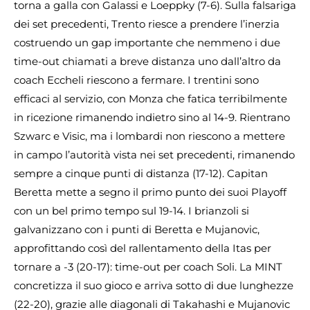
torna a galla con Galassi e Loeppky (7-6). Sulla falsariga
dei set precedenti, Trento riesce a prendere l’inerzia
costruendo un gap importante che nemmeno i due
time-out chiamati a breve distanza uno dall’altro da
coach Eccheli riescono a fermare. I trentini sono
efficaci al servizio, con Monza che fatica terribilmente
in ricezione rimanendo indietro sino al 14-9. Rientrano
Szwarc e Visic, ma i lombardi non riescono a mettere
in campo l’autorità vista nei set precedenti, rimanendo
sempre a cinque punti di distanza (17-12). Capitan
Beretta mette a segno il primo punto dei suoi Playoff
con un bel primo tempo sul 19-14. I brianzoli si
galvanizzano con i punti di Beretta e Mujanovic,
approfittando così del rallentamento della Itas per
tornare a -3 (20-17): time-out per coach Soli. La MINT
concretizza il suo gioco e arriva sotto di due lunghezze
(22-20), grazie alle diagonali di Takahashi e Mujanovic