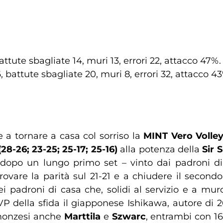
battute sbagliate 14, muri 13, errori 22, attacco 47%.
, battute sbagliate 20, muri 8, errori 32, attacco 4
 a tornare a casa col sorriso la
MINT Vero Volle
(28-26; 23-25; 25-17; 25-16)
alla potenza della
Sir 
dopo un lungo primo set – vinto dai padroni di 
trovare la parità sul 21-21 e a chiudere il second
ei padroni di casa che, solidi al servizio e a mu
MVP della sfida il giapponese Ishikawa, autore di 
i monzesi anche
Marttila
e
Szwarc
, entrambi con 16