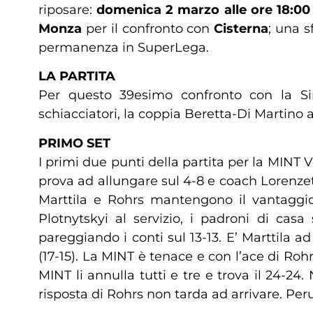
riposare:
domenica 2 marzo alle ore 18:00
Monza
per il confronto con
Cisterna
; una s
permanenza in SuperLega.
LA PARTITA
Per questo 39esimo confronto con la Si
schiacciatori, la coppia Beretta-Di Martino a
PRIMO SET
I primi due punti della partita per la MINT
prova ad allungare sul 4-8 e coach Lorenzetti
Marttila e Rohrs mantengono il vantaggio 
Plotnytskyi al servizio, i padroni di cas
pareggiando i conti sul 13-13. E’ Marttila a
(17-15). La MINT è tenace e con l’ace di Rohr
MINT li annulla tutti e tre e trova il 24-2
risposta di Rohrs non tarda ad arrivare. Perug