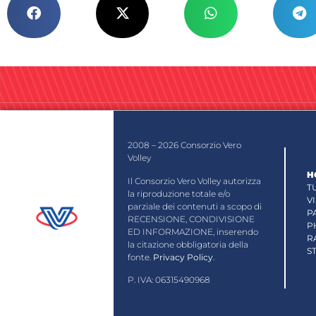
2008 – 2026 Consorzio Vero
Volley
H
Il Consorzio Vero Volley autorizza
T
la riproduzione totale e/o
V
parziale dei contenuti a scopo di
P
RECENSIONE, CONDIVISIONE
P
ED INFORMAZIONE, inserendo
R
la citazione obbligatoria della
S
fonte.
Privacy Policy
.
P. IVA: 06315490968