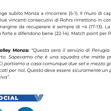
ge subito Monza a rincorrere (5-1). Il muro di cap
Due vincenti consecutivi di Rohrs rimettono in cor
 il margine da recuperare è sempre di +4 (17-13). 
 forte e difendono bene (22-14). Match point per P
olley Monza:
“Questa sera il servizio di Perugi
 l’urto. Sapevamo che è una squadra che mette 
Ci portiamo a casa comunque due set e mezzo gioc
cati per noi. Questo deve essere sicuramente un p
iva”.
SOCIAL