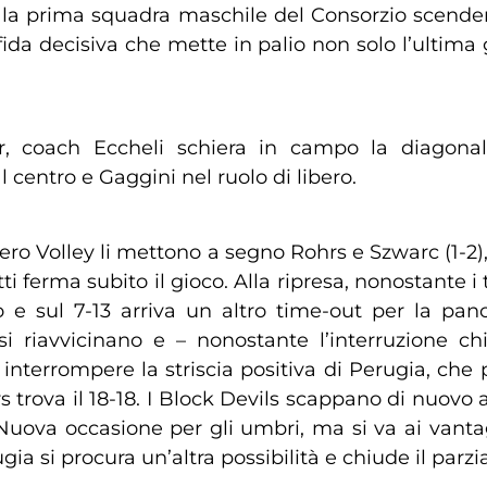
la prima squadra maschile del Consorzio scender
fida decisiva che mette in palio non solo l’ultim
r, coach Eccheli schiera in campo la diagonal
l centro e Gaggini nel ruolo di libero.
 Vero Volley li mettono a segno Rohrs e Szwarc (1-2
 ferma subito il gioco. Alla ripresa, nonostante i te
e sul 7-13 arriva un altro time-out per la pan
a si riavvicinano e – nonostante l’interruzione
d interrompere la striscia positiva di Perugia, che
s trova il 18-18. I Block Devils scappano di nuovo 
4. Nuova occasione per gli umbri, ma si va ai vant
ia si procura un’altra possibilità e chiude il parzi