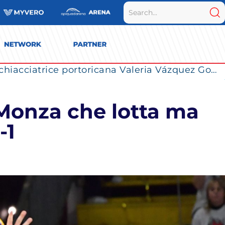
La Numia Vero Volley completa il roster: la schiacciatrice portoricana Valeria Vázquez Gomez è l’ultimo innesto di Milano per la stagione 2026/2027
 Monza che lotta ma
-1