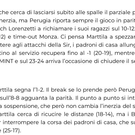
e cerca di lasciarsi subito alle spalle il parziale p
erzia, ma Perugia riporta sempre il gioco in parità
 Lorenzetti a richiamare i suoi ragazzi sul 10-12. 
12) e time-out Monza. Ci pensa Marttila a spezza
stere agli attacchi della Sir, i padroni di casa all
no al servizio recupera fino al -1 (20-19), mentre
MINT e sul 23-24 arriva l’occasione di chiudere il se
ttila segna l’1-2. Il break se lo prende però Perug
sull’8-8 agguanta la parità. Il punto a punto si in
a sospensione, che però non cambia l’inerzia del s
ttila cerca di ricucire le distanze (18-14), ma i Bl
interrompere la corsa dei padroni di casa, che sul 
 (25-17).