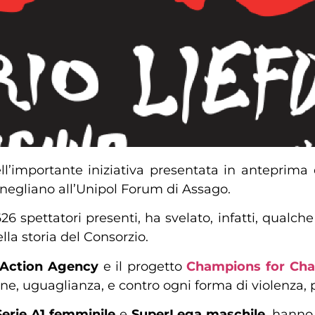
dell’importante iniziativa presentata in anteprima
onegliano all’Unipol Forum di Assago.
626 spettatori presenti, ha svelato, infatti, qualch
ella storia del Consorzio.
Action Agency
e il progetto
Champions for Ch
one, uguaglianza, e contro ogni forma di violenza, 
Serie A1 femminile
e
SuperLega maschile
, hanno 