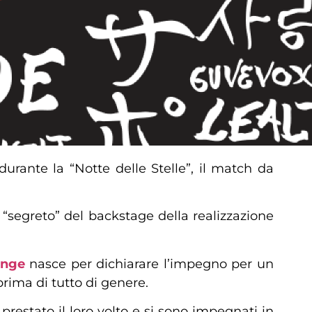
 durante la “Notte delle Stelle”, il match da
e “segreto” del backstage della realizzazione
ange
nasce per dichiarare l’impegno per un
prima di tutto di genere.
prestato il loro volto e si sono impegnati in