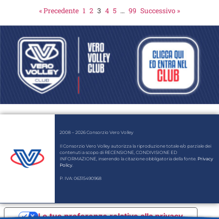
« Precedente
1
2
3
4
5
…
99
Successivo »
2008 – 2026 Consorzio Vero Volley
Il Consorzio Vero Volley autorizza la riproduzione totale e/o parziale dei
contenuti a scopo di RECENSIONE, CONDIVISIONE ED
INFORMAZIONE, inserendo la citazione obbligatoria della fonte.
Privacy
Policy
.
P. IVA: 06315490968
Le tue preferenze relative alla privacy