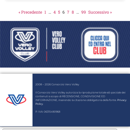
« Precedente
1
…
4
5
6
7
8
…
99
Successivo »
2008 – 2026 Consorzio Vero Volley
Il Consorzio Vero Volley autorizza la riproduzione totale e/o parziale dei
contenuti a scopo di RECENSIONE, CONDIVISIONE ED
INFORMAZIONE, inserendo la citazione obbligatoria della fonte.
Privacy
Policy
.
P. IVA: 06315490968