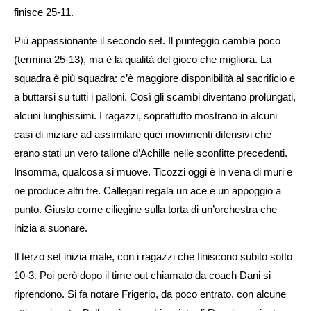
finisce 25-11.
Più appassionante il secondo set. Il punteggio cambia poco
(termina 25-13), ma è la qualità del gioco che migliora. La
squadra è più squadra: c’è maggiore disponibilità al sacrificio e
a buttarsi su tutti i palloni. Così gli scambi diventano prolungati,
alcuni lunghissimi. I ragazzi, soprattutto mostrano in alcuni
casi di iniziare ad assimilare quei movimenti difensivi che
erano stati un vero tallone d’Achille nelle sconfitte precedenti.
Insomma, qualcosa si muove. Ticozzi oggi è in vena di muri e
ne produce altri tre. Callegari regala un ace e un appoggio a
punto. Giusto come ciliegine sulla torta di un’orchestra che
inizia a suonare.
Il terzo set inizia male, con i ragazzi che finiscono subito sotto
10-3. Poi però dopo il time out chiamato da coach Dani si
riprendono. Si fa notare Frigerio, da poco entrato, con alcune