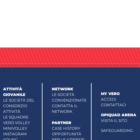
ATTIVITÀ
NETWORK
MY VERO
GIOVANILE
LE SOCIETÀ
ACCEDI
LE SOCIETÀ DEL
CONVENZIONATE
CONTATTACI
CONSORZIO
CONTATTA IL
ATTIVITÀ
NETWORK
OPIQUAD ARENA
LE SQUADRE
VISITA IL SITO
VERO VOLLEY
PARTNER
MINIVOLLEY
CASE HISTORY
SAFEGUARDING
INSTAGRAM
OPPORTUNITÁ
YOUNG
PER LE AZIENDE