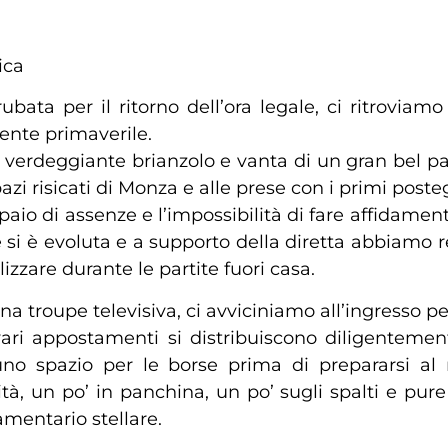
ica
bata per il ritorno dell’ora legale, ci ritroviam
nte primaverile.
 verdeggiante brianzolo e vanta di un gran bel par
azi risicati di Monza e alle prese con i primi pos
paio di assenze e l’impossibilità di fare affidament
si è evoluta e a supporto della diretta abbiamo r
izzare durante le partite fuori casa.
a troupe televisiva, ci avviciniamo all’ingresso per
vari appostamenti si distribuiscono diligentement
e uno spazio per le borse prima di prepararsi a
tà, un po’ in panchina, un po’ sugli spalti e pur
mentario stellare.