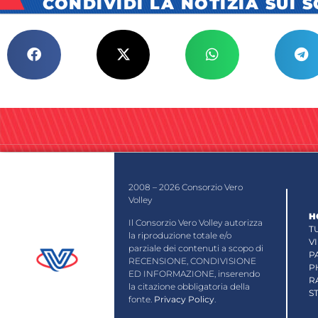
CONDIVIDI LA NOTIZIA SUI 
2008 – 2026 Consorzio Vero
Volley
H
Il Consorzio Vero Volley autorizza
T
la riproduzione totale e/o
V
parziale dei contenuti a scopo di
P
RECENSIONE, CONDIVISIONE
P
ED INFORMAZIONE, inserendo
R
la citazione obbligatoria della
S
fonte.
Privacy Policy
.