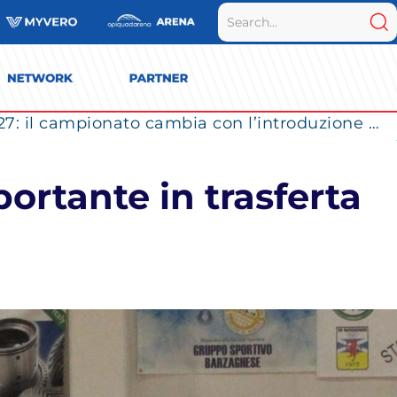
Vero Volley Monza verso la SuperLega 2026/27: il campionato cambia con l’introduzione dei Play Out
rtante in trasferta