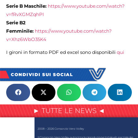
Serie B Maschile:
https://www.youtube.com/watch?
v=fRvXGMZqhPI
Serie B2
Femminile:
https://www.youtube.com/watch?
v=Xhz6WbO35K4
I gironi in formato PDF ed excel sono disponibili
qui
CONDIVIDI SUI SOCIAL
► TUTTE LE NEWS ◄
2008 – 2026 Consorzio Vero Volley
Il Consorzio Vero Volley autorizza la riproduzione totale e/o parziale dei