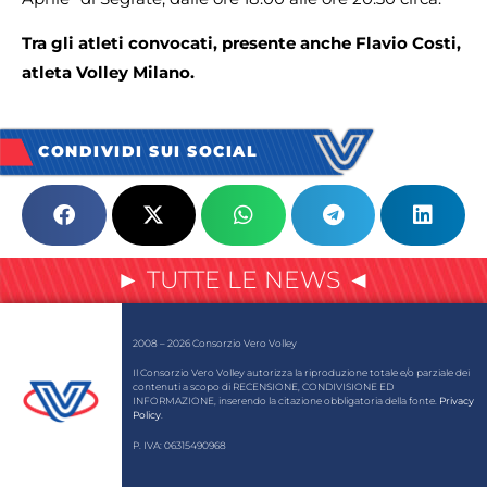
Tra gli atleti convocati, presente anche Flavio Costi,
atleta Volley Milano.
CONDIVIDI SUI SOCIAL
► TUTTE LE NEWS ◄
2008 – 2026 Consorzio Vero Volley
Il Consorzio Vero Volley autorizza la riproduzione totale e/o parziale dei
contenuti a scopo di RECENSIONE, CONDIVISIONE ED
INFORMAZIONE, inserendo la citazione obbligatoria della fonte.
Privacy
Policy
.
P. IVA: 06315490968