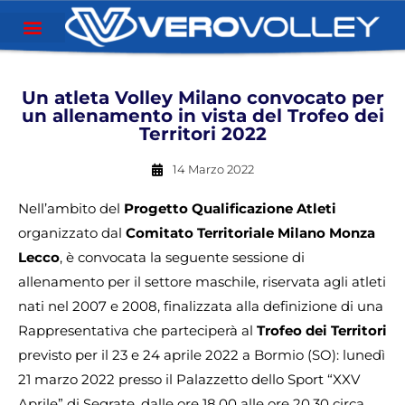
Un atleta Volley Milano convocato per
un allenamento in vista del Trofeo dei
Territori 2022
14 Marzo 2022
Nell’ambito del
Progetto Qualificazione Atleti
organizzato dal
Comitato Territoriale Milano Monza
Lecco
, è convocata la seguente sessione di
allenamento per il settore maschile, riservata agli atleti
nati nel 2007 e 2008, finalizzata alla definizione di una
Rappresentativa che parteciperà al
Trofeo dei Territori
previsto per il 23 e 24 aprile 2022 a Bormio (SO): lunedì
21 marzo 2022 presso il Palazzetto dello Sport “XXV
Aprile” di Segrate, dalle ore 18.00 alle ore 20.30 circa.