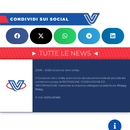
CONDIVIDI SUI SOCIAL
► TUTTE LE NEWS ◄
2008 – 2026 Consorzio Vero Volley
Il Consorzio Vero Volley autorizza la riproduzione totale e/o parziale dei
contenuti a scopo di RECENSIONE, CONDIVISIONE ED
INFORMAZIONE, inserendo la citazione obbligatoria della fonte.
Privacy
Policy
.
P. IVA: 06315490968