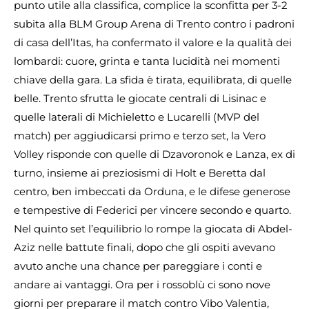
punto utile alla classifica, complice la sconfitta per 3-2
subita alla BLM Group Arena di Trento contro i padroni
di casa dell’Itas, ha confermato il valore e la qualità dei
lombardi: cuore, grinta e tanta lucidità nei momenti
chiave della gara. La sfida è tirata, equilibrata, di quelle
belle. Trento sfrutta le giocate centrali di Lisinac e
quelle laterali di Michieletto e Lucarelli (MVP del
match) per aggiudicarsi primo e terzo set, la Vero
Volley risponde con quelle di Dzavoronok e Lanza, ex di
turno, insieme ai preziosismi di Holt e Beretta dal
centro, ben imbeccati da Orduna, e le difese generose
e tempestive di Federici per vincere secondo e quarto.
Nel quinto set l’equilibrio lo rompe la giocata di Abdel-
Aziz nelle battute finali, dopo che gli ospiti avevano
avuto anche una chance per pareggiare i conti e
andare ai vantaggi. Ora per i rossoblù ci sono nove
giorni per preparare il match contro Vibo Valentia,