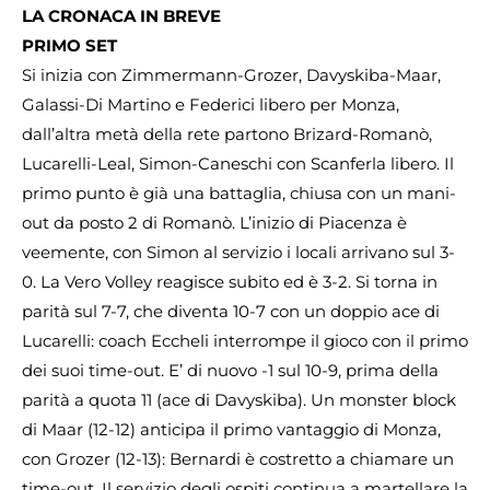
LA CRONACA IN BREVE
PRIMO SET
Si inizia con Zimmermann-Grozer, Davyskiba-Maar,
Galassi-Di Martino e Federici libero per Monza,
dall’altra metà della rete partono Brizard-Romanò,
Lucarelli-Leal, Simon-Caneschi con Scanferla libero. Il
primo punto è già una battaglia, chiusa con un mani-
out da posto 2 di Romanò. L’inizio di Piacenza è
veemente, con Simon al servizio i locali arrivano sul 3-
0. La Vero Volley reagisce subito ed è 3-2. Si torna in
parità sul 7-7, che diventa 10-7 con un doppio ace di
Lucarelli: coach Eccheli interrompe il gioco con il primo
dei suoi time-out. E’ di nuovo -1 sul 10-9, prima della
parità a quota 11 (ace di Davyskiba). Un monster block
di Maar (12-12) anticipa il primo vantaggio di Monza,
con Grozer (12-13): Bernardi è costretto a chiamare un
time-out. Il servizio degli ospiti continua a martellare la