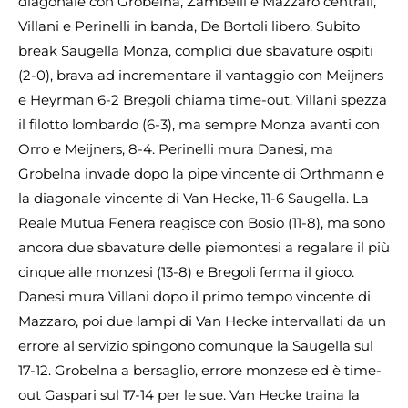
diagonale con Grobelna, Zambelli e Mazzaro centrali,
Villani e Perinelli in banda, De Bortoli libero. Subito
break Saugella Monza, complici due sbavature ospiti
(2-0), brava ad incrementare il vantaggio con Meijners
e Heyrman 6-2 Bregoli chiama time-out. Villani spezza
il filotto lombardo (6-3), ma sempre Monza avanti con
Orro e Meijners, 8-4. Perinelli mura Danesi, ma
Grobelna invade dopo la pipe vincente di Orthmann e
la diagonale vincente di Van Hecke, 11-6 Saugella. La
Reale Mutua Fenera reagisce con Bosio (11-8), ma sono
ancora due sbavature delle piemontesi a regalare il più
cinque alle monzesi (13-8) e Bregoli ferma il gioco.
Danesi mura Villani dopo il primo tempo vincente di
Mazzaro, poi due lampi di Van Hecke intervallati da un
errore al servizio spingono comunque la Saugella sul
17-12. Grobelna a bersaglio, errore monzese ed è time-
out Gaspari sul 17-14 per le sue. Van Hecke traina la