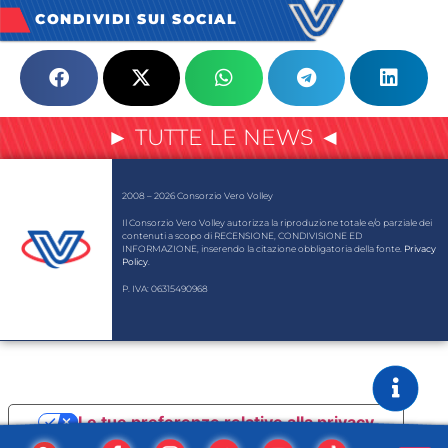
CONDIVIDI SUI SOCIAL
► TUTTE LE NEWS ◄
2008 – 2026 Consorzio Vero Volley
Il Consorzio Vero Volley autorizza la riproduzione totale e/o parziale dei
contenuti a scopo di RECENSIONE, CONDIVISIONE ED
INFORMAZIONE, inserendo la citazione obbligatoria della fonte.
Privacy
Policy
.
P. IVA: 06315490968
Le tue preferenze relative alla privacy