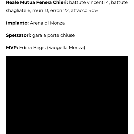
Reale Mutua Fenera Chieri:
battute vincenti 4, battute
sbagliate 6, muri 13, errori 22, attacco 40%
Impianto:
Arena di Monza
Spettatori:
gara a porte chiuse
MVP:
Edina Begic (Saugella Monza)