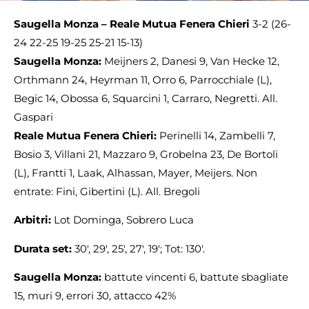
Saugella Monza – Reale Mutua Fenera Chieri
3-2 (26-
24 22-25 19-25 25-21 15-13)
Saugella Monza:
Meijners 2, Danesi 9, Van Hecke 12,
Orthmann 24, Heyrman 11, Orro 6, Parrocchiale (L),
Begic 14, Obossa 6, Squarcini 1, Carraro, Negretti. All.
Gaspari
Reale Mutua Fenera Chieri:
Perinelli 14, Zambelli 7,
Bosio 3, Villani 21, Mazzaro 9, Grobelna 23, De Bortoli
(L), Frantti 1, Laak, Alhassan, Mayer, Meijers. Non
entrate: Fini, Gibertini (L). All. Bregoli
Arbitri:
Lot Dominga, Sobrero Luca
Durata set:
30′, 29′, 25′, 27′, 19′; Tot: 130′.
Saugella Monza:
battute vincenti 6, battute sbagliate
15, muri 9, errori 30, attacco 42%