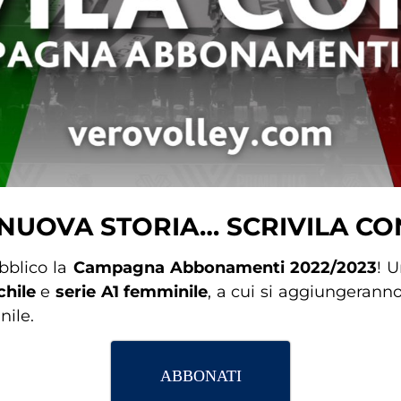
NUOVA STORIA… SCRIVILA CO
bblico la
Campagna Abbonamenti 2022/2023
! U
hile
e
serie A1 femminile
, a cui si aggiungeranno
ile.
ABBONATI