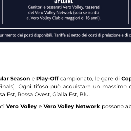
lar Season
e
Play-Off
campionato, le gare di
Cop
inals). Ogni tifoso può acquistare un massimo d
 Est, Rossa Ovest, Gialla Est, Blu.
ati
Vero Volley
e
Vero Volley Network
possono abb