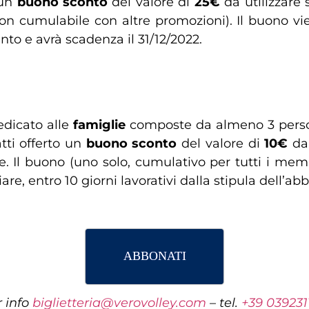
 un
buono sconto
del valore di
25€
da utilizzare
n cumulabile con altre promozioni). Il buono vien
nto e avrà scadenza il 31/12/2022.
edicato alle
famiglie
composte da almeno 3 perso
tti offerto un
buono sconto
del valore di
10€
da 
 Il buono (uno solo, cumulativo per tutti i membr
iare, entro 10 giorni lavorativi dalla stipula dell’
ABBONATI
 info
biglietteria@verovolley.com
– tel.
+39 039231