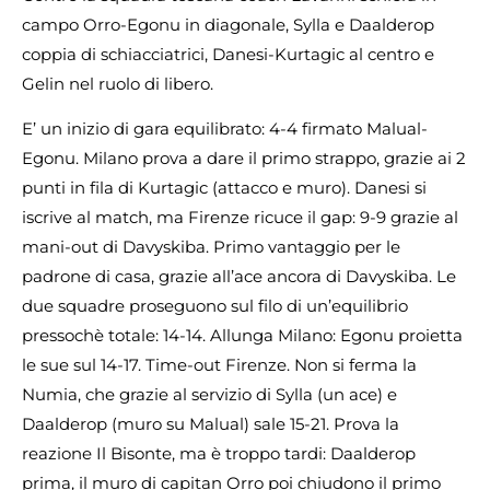
campo Orro-Egonu in diagonale, Sylla e Daalderop
coppia di schiacciatrici, Danesi-Kurtagic al centro e
Gelin nel ruolo di libero.
E’ un inizio di gara equilibrato: 4-4 firmato Malual-
Egonu. Milano prova a dare il primo strappo, grazie ai 2
punti in fila di Kurtagic (attacco e muro). Danesi si
iscrive al match, ma Firenze ricuce il gap: 9-9 grazie al
mani-out di Davyskiba. Primo vantaggio per le
padrone di casa, grazie all’ace ancora di Davyskiba. Le
due squadre proseguono sul filo di un’equilibrio
pressochè totale: 14-14. Allunga Milano: Egonu proietta
le sue sul 14-17. Time-out Firenze. Non si ferma la
Numia, che grazie al servizio di Sylla (un ace) e
Daalderop (muro su Malual) sale 15-21. Prova la
reazione Il Bisonte, ma è troppo tardi: Daalderop
prima, il muro di capitan Orro poi chiudono il primo