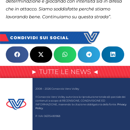
determinazione e giocando con intensità sia in difesa
che in attacco. Siamo soddisfatte perché stiamo
lavorando bene. Continuiamo su questa strada”
.
CONDIVIDI SUI SOCIAL
► TUTTE LE NEWS ◄
2008 – 2026 Consorzio Vero Volley
Il Consorzio Vero Volley autorizza la riproduzione totale e/o parziale dei
contenuti a scopo di RECENSIONE, CONDIVISIONE ED
INFORMAZIONE, inserendo la citazione obbligatoria della fonte.
Privacy
Policy
.
P. IVA: 06315490968