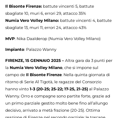
Il Bisonte Firenze:
battute vincenti 5, battute
sbagliate 10, muri 6, errori 29, attacco 35%
Numia Vero Volley Milano:
battute vincenti 4, battute
sbagliate 13, muri 11, errori 24, attacco 43%
MVP
: Nika Daalderop (Numia Vero Volley Milano)
Impianto
: Palazzo Wanny
FIRENZE, 15 GENNAIO 2025 –
Altra gara da 3 punti per
la
Numia Vero Volley Milano
, che si impone sul
campo de
Il
Bisonte
Firenze
. Nella quinta giornata di
ritorno di Serie A1 Tigotà, le ragazze del Consorzio
hanno vinto
1-3 (20-25;
25-22; 17-25, 21-25)
al Palazzo
Wanny. Orro e compagne sono partite forte, grazie ad
un primo parziale gestito molto bene fino all’allungo
decisivo, arrivato a metà frazione (20-25). Ottima
reazione di Firenze nel secondo parziale: le toscane