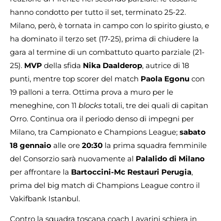
hanno condotto per tutto il set, terminato 25-22.
Milano, però, è tornata in campo con lo spirito giusto, e
ha dominato il terzo set (17-25), prima di chiudere la
gara al termine di un combattuto quarto parziale (21-
25).
MVP
della sfida
Nika Daalderop
, autrice di 18
punti, mentre top scorer del match
Paola Egonu
con
19 palloni a terra. Ottima prova a muro per le
meneghine, con 11
blocks
totali, tre dei quali di capitan
Orro. Continua ora il periodo denso di impegni per
Milano, tra Campionato e Champions League;
sabato
18 gennaio
alle ore
20:30
la prima squadra femminile
del Consorzio sarà nuovamente al
Palalido di Milano
per affrontare la
Bartoccini-Mc Restauri Perugia
,
prima del big match di Champions League contro il
Vakifbank Istanbul.
Contro la squadra toscana coach Lavarini schiera in