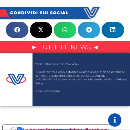
CONDIVIDI SUI SOCIAL
► TUTTE LE NEWS ◄
2008 – 2026 Consorzio Vero Volley
Il Consorzio Vero Volley autorizza la riproduzione totale e/o parziale dei
contenuti a scopo di RECENSIONE, CONDIVISIONE ED
INFORMAZIONE, inserendo la citazione obbligatoria della fonte.
Privacy
Policy
.
P. IVA: 06315490968
Le tue preferenze relative alla privacy