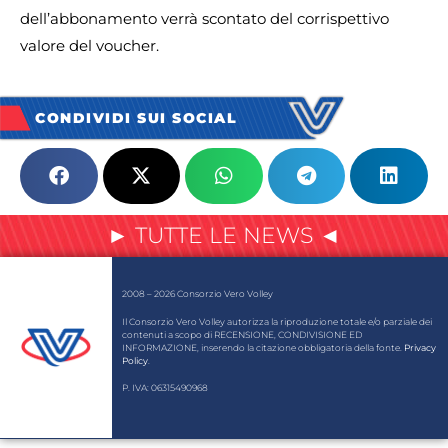
dell’abbonamento verrà scontato del corrispettivo
valore del voucher.
CONDIVIDI SUI SOCIAL
► TUTTE LE NEWS ◄
2008 – 2026 Consorzio Vero Volley
Il Consorzio Vero Volley autorizza la riproduzione totale e/o parziale dei
contenuti a scopo di RECENSIONE, CONDIVISIONE ED
INFORMAZIONE, inserendo la citazione obbligatoria della fonte.
Privacy
Policy
.
P. IVA: 06315490968