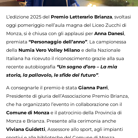
L’edizione 2025 del
Premio Letterario Brianza
, svoltasi
oggi pomeriggio nell’aula magna del Liceo Zucchi di
Monza, si è chiusa con gli applausi per
Anna Danesi
,
premiata
“Personaggio dell’anno”
. La campionessa
della
Numia Vero Volley Milano
e della Nazionale
Italiana ha ricevuto il riconoscimento grazie alla sua
recente autobiografia
“Un sogno d’oro – La mia
storia, la pallavolo, le sfide del futuro”
.
A consegnarle il premio è stata
Gianna Parri
,
Presidente di giuria dell’Associazione Premio Brianza,
che ha organizzato l’evento in collaborazione con il
Comune di Monza
e il patrocinio della Provincia di
Monza e Brianza. Presente alla cerimonia anche
Viviana Guidetti
, Assessore allo sport, agli impianti
sportivi e alle biblioteche del Comune di Monza.