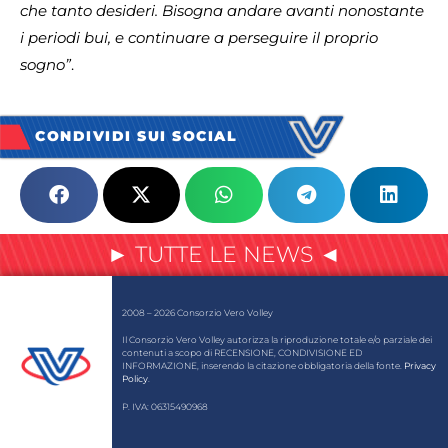
che tanto desideri. Bisogna andare avanti nonostante
i periodi bui, e continuare a perseguire il proprio
sogno”
.
CONDIVIDI SUI SOCIAL
► TUTTE LE NEWS ◄
2008 – 2026 Consorzio Vero Volley
Il Consorzio Vero Volley autorizza la riproduzione totale e/o parziale dei
contenuti a scopo di RECENSIONE, CONDIVISIONE ED
INFORMAZIONE, inserendo la citazione obbligatoria della fonte.
Privacy
Policy
.
P. IVA: 06315490968