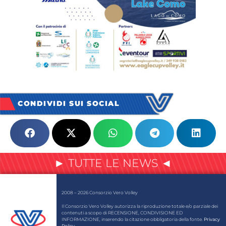
CONDIVIDI SUI SOCIAL
► TUTTE LE NEWS ◄
2008 – 2026 Consorzio Vero Volley
Il Consorzio Vero Volley autorizza la riproduzione totale e/o parziale dei
contenuti a scopo di RECENSIONE, CONDIVISIONE ED
INFORMAZIONE, inserendo la citazione obbligatoria della fonte.
Privacy
Policy
.