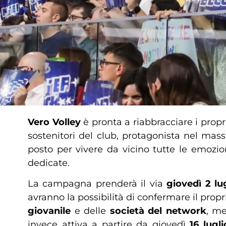
Vero Volley
è pronta a riabbracciare i propri
sostenitori del club, protagonista nel mas
posto per vivere da vicino tutte le emozio
dedicate.
La campagna prenderà il via
giovedì 2 lu
avranno la possibilità di confermare il propr
giovanile
e delle
società del network
, m
invece attiva a partire da giovedì
16 lugli