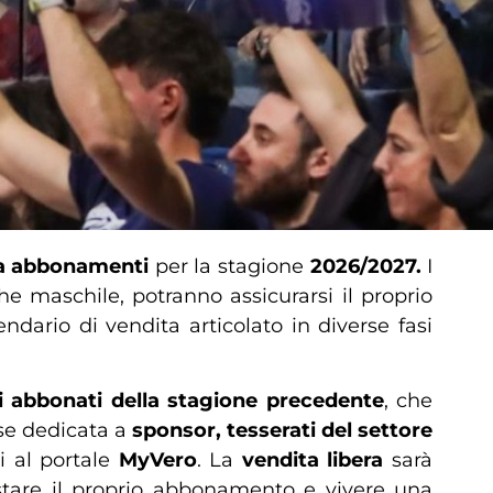
 abbonamenti
per la stagione
2026/2027.
I
e maschile, potranno assicurarsi il proprio
dario di vendita articolato in diverse fasi
li abbonati della stagione precedente
, che
fase dedicata a
sponsor, tesserati del settore
ti al portale
MyVero
. La
vendita libera
sarà
istare il proprio abbonamento e vivere una