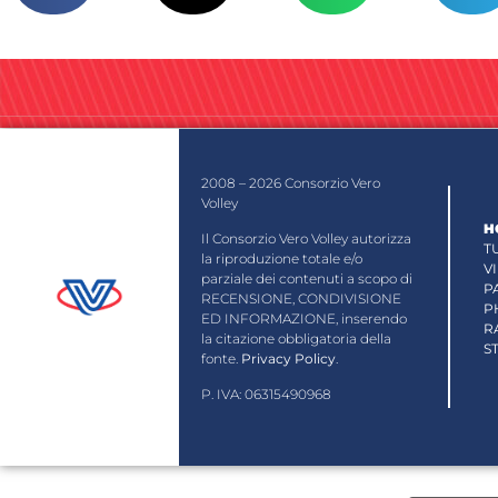
2008 – 2026 Consorzio Vero
Volley
H
Il Consorzio Vero Volley autorizza
T
la riproduzione totale e/o
V
parziale dei contenuti a scopo di
P
RECENSIONE, CONDIVISIONE
P
ED INFORMAZIONE, inserendo
R
la citazione obbligatoria della
S
fonte.
Privacy Policy
.
P. IVA: 06315490968