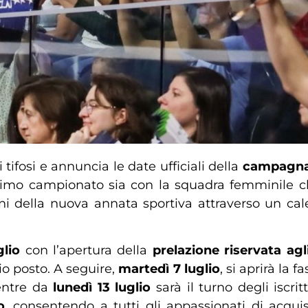
 tifosi e annuncia le date ufficiali della
campagna
simo campionato sia con la squadra femminile ch
ni della nuova annata sportiva attraverso un calen
glio
con l’apertura della
prelazione riservata ag
io posto. A seguire,
martedì 7 luglio
, si aprirà la 
entre da
lunedì 13 luglio
sarà il turno degli iscrit
o
, consentendo a tutti gli appassionati di acqu